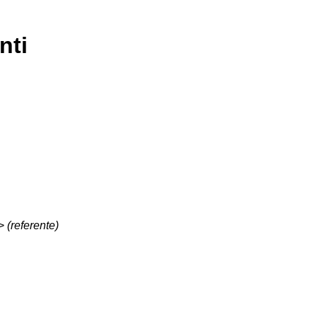
nti
t>
(referente)