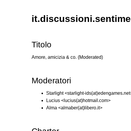
it.discussioni.sentime
Titolo
Amore, amicizia & co. (Moderated)
Moderatori
Starlight <starlight-ids(at)edengames.ne
Lucius <lucius(at)hotmail.com>
Alma <almaber(at)libero.it>