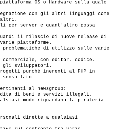
piattaforma OS o Hardware sulla quale

egrazione con gli altri linguaggi come

altri.

li per server e quant'altro possa



uardi il rilascio di nuove release di

varie piattaforme.

 problematiche di utilizzo sulle varie

 commerciale, con editor, codice,

 gli sviluppatori.

rogetti purché inerenti al PHP in

 senso lato.

ertinenti al newsgroup:

dita di beni e servizi illegali,

alsiasi modo riguardano la pirateria

rsonali dirette a qualsiasi

tive sul confronto fra varie
