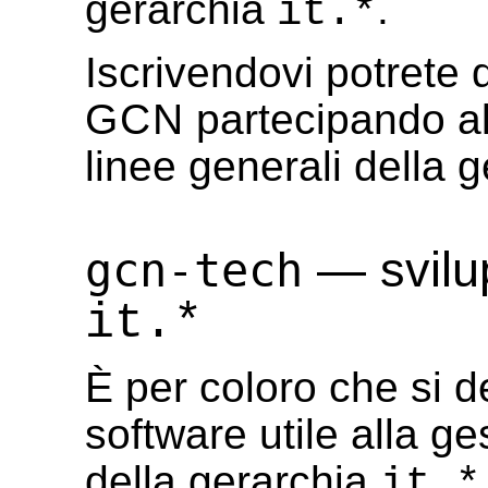
gerarchia
.
it.*
Iscrivendovi potrete d
GCN
partecipando all
linee generali della 
— svilup
gcn-tech
it.*
È per coloro che si d
software utile alla g
della gerarchia
it.*