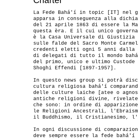
Charter
La Fede Bahá'í in topic [IT] nel g
apparsa in conseguenza alla dichia
del 21 aprile 1863 di essere la Ma
questa èra. E il cui unico governa
è la Casa Universale di Giustizia 
sulle falde del Sacro Monte Carmel
credenti eletti ogni 5 anni dalla 
di delegati di tutto il mondo bahá
del primo, unico e ultimo Custode 
Shoghi Effendi [1897-1957].

In questo news group si potrà disc
cultura religiosa bahá'í comparand
delle culture laiche [atee o agnos
antiche religioni divine, rivelate
che sono: in ordine di apparizione
le Religioni Ancestrali, l'Ebraism
il Buddhismo, il Cristianesimo, l'
In ogni discussione di comparazion
deve sempre essere la fede bahá'í 