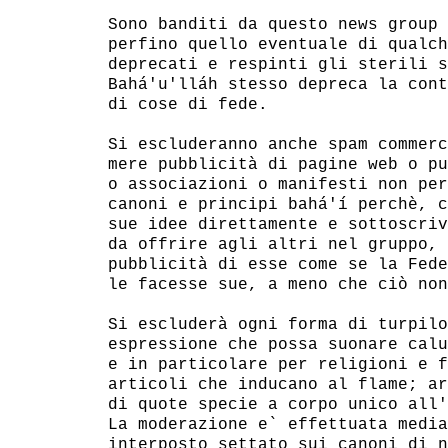
Sono banditi da questo news group 
perfino quello eventuale di qualch
deprecati e respinti gli sterili s
Bahá'u'lláh stesso depreca la cont
di cose di fede.

Si escluderanno anche spam commerc
mere pubblicità di pagine web o pu
o associazioni o manifesti non per
canoni e principi bahá'í perchè, c
sue idee direttamente e sottoscriv
da offrire agli altri nel gruppo, 
pubblicità di esse come se la Fede
le facesse sue, a meno che ciò non
Si escluderà ogni forma di turpilo
espressione che possa suonare calu
e in particolare per religioni e f
articoli che inducano al flame; ar
di quote specie a corpo unico all'
La moderazione e` effettuata media
interposto settato sui canoni di n