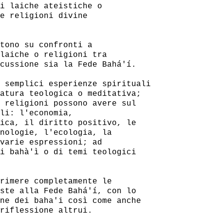
i laiche ateistiche o

e religioni divine

tono su confronti a

laiche o religioni tra

cussione sia la Fede Bahá'í.

 semplici esperienze spirituali

atura teologica o meditativa;

 religioni possono avere sul

li: l'economia,

ica, il diritto positivo, le

nologie, l'ecologia, la

varie espressioni; ad

i bahà'ì o di temi teologici

rimere completamente le

ste alla Fede Bahá'í, con lo

ne dei baha'i così come anche

riflessione altrui.
