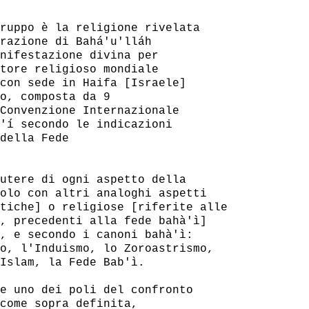
ruppo è la religione rivelata

razione di Bahá'u'lláh

nifestazione divina per

tore religioso mondiale

con sede in Haifa [Israele]

o, composta da 9

Convenzione Internazionale

'í secondo le indicazioni

della Fede

utere di ogni aspetto della

olo con altri analoghi aspetti

tiche] o religiose [riferite alle

, precedenti alla fede bahà'ì]

, e secondo i canoni bahà'ì:

o, l'Induismo, lo Zoroastrismo,

Islam, la Fede Bab'ì.

e uno dei poli del confronto

come sopra definita,
