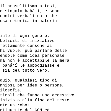
il proselitismo a tesi,

e singolo bahá'í, e sono

contri verbali dato che

esa retorica in materia

iale di ogni genere;

bblicità di iniziative

fettamente consone ai

hi vuole, può parlare delle

endole come idea personale

ma non è accettabile la mera

 bahá'í le appoggiasse e

 sia del tutto vero.

quio, qualsiasi tipo di

nniosa per idee o persone,

ilosofie;

ticoli che fanno uso eccessivo

inizio o alla fine del testo.

nte un robot

etiquette del GCN ed
