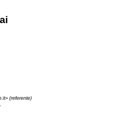
ai
.it>
(referente)
>